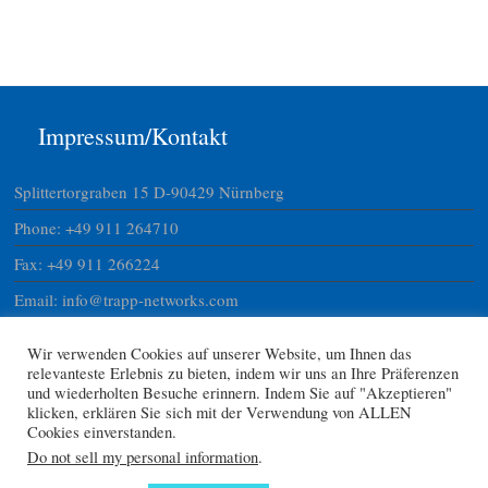
Impressum/Kontakt
Splittertorgraben 15 D-90429 Nürnberg
Phone: +49 911 264710
Fax: +49 911 266224
Email: info@trapp-networks.com
Website: www.trapp-networks.com
Wir verwenden Cookies auf unserer Website, um Ihnen das
USTNR DE 24028130747
relevanteste Erlebnis zu bieten, indem wir uns an Ihre Präferenzen
und wiederholten Besuche erinnern. Indem Sie auf "Akzeptieren"
ID 15801735008
klicken, erklären Sie sich mit der Verwendung von ALLEN
Cookies einverstanden.
Do not sell my personal information
.