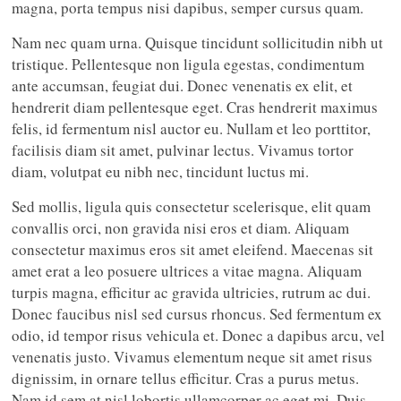
magna, porta tempus nisi dapibus, semper cursus quam.
Nam nec quam urna. Quisque tincidunt sollicitudin nibh ut
tristique. Pellentesque non ligula egestas, condimentum
ante accumsan, feugiat dui. Donec venenatis ex elit, et
hendrerit diam pellentesque eget. Cras hendrerit maximus
felis, id fermentum nisl auctor eu. Nullam et leo porttitor,
facilisis diam sit amet, pulvinar lectus. Vivamus tortor
diam, volutpat eu nibh nec, tincidunt luctus mi.
Sed mollis, ligula quis consectetur scelerisque, elit quam
convallis orci, non gravida nisi eros et diam. Aliquam
consectetur maximus eros sit amet eleifend. Maecenas sit
amet erat a leo posuere ultrices a vitae magna. Aliquam
turpis magna, efficitur ac gravida ultricies, rutrum ac dui.
Donec faucibus nisl sed cursus rhoncus. Sed fermentum ex
odio, id tempor risus vehicula et. Donec a dapibus arcu, vel
venenatis justo. Vivamus elementum neque sit amet risus
dignissim, in ornare tellus efficitur. Cras a purus metus.
Nam id sem at nisl lobortis ullamcorper ac eget mi. Duis