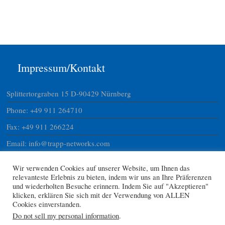
Impressum/Kontakt
Splittertorgraben 15 D-90429 Nürnberg
Phone: +49 911 264710
Fax: +49 911 266224
Email: info@trapp-networks.com
Website: www.trapp-networks.com
Wir verwenden Cookies auf unserer Website, um Ihnen das
USTNR DE 24028130747
relevanteste Erlebnis zu bieten, indem wir uns an Ihre Präferenzen
und wiederholten Besuche erinnern. Indem Sie auf "Akzeptieren"
ID 15801735008
klicken, erklären Sie sich mit der Verwendung von ALLEN
Cookies einverstanden.
Do not sell my personal information
.