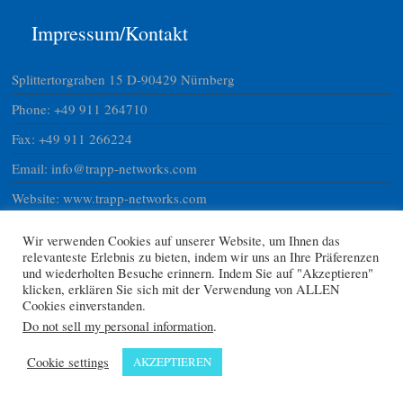
Impressum/Kontakt
Splittertorgraben 15 D-90429 Nürnberg
Phone: +49 911 264710
Fax: +49 911 266224
Email: info@trapp-networks.com
Website: www.trapp-networks.com
USTNR DE 24028130747
Wir verwenden Cookies auf unserer Website, um Ihnen das
ID 15801735008
relevanteste Erlebnis zu bieten, indem wir uns an Ihre Präferenzen
und wiederholten Besuche erinnern. Indem Sie auf "Akzeptieren"
klicken, erklären Sie sich mit der Verwendung von ALLEN
Cookies einverstanden.
Trapp Networks, 2019.
Do not sell my personal information
.
Impressum
Datenschutz
Cookie settings
AKZEPTIEREN