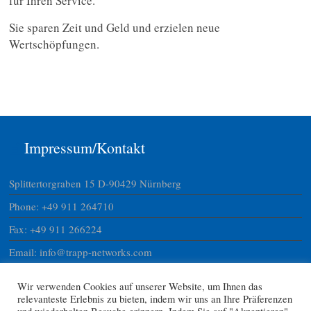
für Ihren Service.
Sie sparen Zeit und Geld und erzielen neue
Wertschöpfungen.
Impressum/Kontakt
Splittertorgraben 15 D-90429 Nürnberg
Phone: +49 911 264710
Fax: +49 911 266224
Email: info@trapp-networks.com
Website: www.trapp-networks.com
Wir verwenden Cookies auf unserer Website, um Ihnen das
USTNR DE 24028130747
relevanteste Erlebnis zu bieten, indem wir uns an Ihre Präferenzen